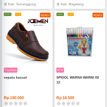
Kab. Temanggung
Kab. Magelang
BARU
PDN
BARU
PDN
READY
READY
Fashion
ATK
sepatu kasual
SPIDOL WARNA WARNI ISI
12
o
o
Rp.190.000
Rp.16.500