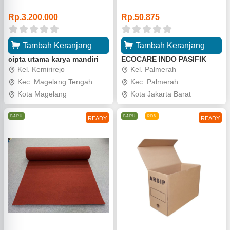
o
o
Rp.3.200.000
Rp.50.875
Tambah Keranjang
Tambah Keranjang
cipta utama karya mandiri
ECOCARE INDO PASIFIK
Kel. Kemirirejo
Kel. Palmerah
Kec. Magelang Tengah
Kec. Palmerah
Kota Magelang
Kota Jakarta Barat
BARU
BARU
PDN
READY
READY