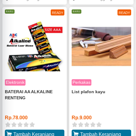
BARU
BARU
READY
READY
Elektronik
Perkakas
BATERAI AA ALKALINE
List plafon kayu
RENTENG
o
o
Rp.78.000
Rp.9.000
Tambah Keranjang
Tambah Keranjang