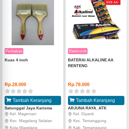
Perkakas
Elektronik
Kuas 4 inch
BATERAI ALKALINE AA
RENTENG
o
o
Rp.28.000
Rp.78.000
Tambah Keranjang
Tambah Keranjang
Satunggal Jaya Karisma
ARJUNA RAYA_ATK
Kel. Magersari
Kel. Giyanti
Kec. Magelang Selatan
Kec. Temanggung
Kota Magelang
Kab. Temanggung