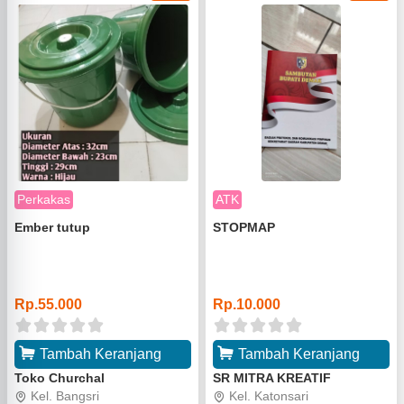
Perkakas
ATK
Ember tutup
STOPMAP
o
o
Rp.55.000
Rp.10.000
Tambah Keranjang
Tambah Keranjang
Toko Churchal
SR MITRA KREATIF
Kel. Bangsri
Kel. Katonsari