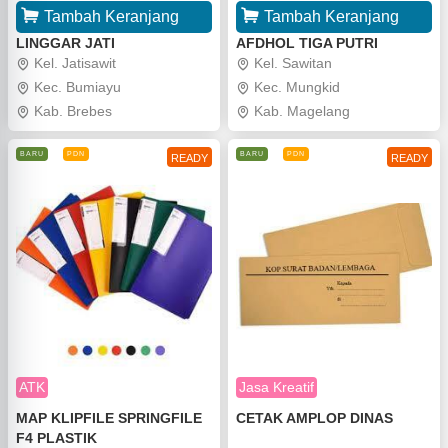
Tambah Keranjang
Tambah Keranjang
LINGGAR JATI
AFDHOL TIGA PUTRI
Kel. Jatisawit
Kel. Sawitan
Kec. Bumiayu
Kec. Mungkid
Kab. Brebes
Kab. Magelang
BARU
PDN
BARU
PDN
READY
READY
ATK
Jasa Kreatif
MAP KLIPFILE SPRINGFILE
CETAK AMPLOP DINAS
F4 PLASTIK