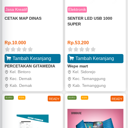
Jasa Kreatif
Elektronik
CETAK MAP DINAS
SENTER LED USB 1000
SUPER
o
o
Rp.10.000
Rp.53.200
Tambah Keranjang
Tambah Keranjang
PERCETAKAN GITAMEDIA
Wepe mart
Kel. Bintoro
Kel. Sidorejo
Kec. Demak
Kec. Temanggung
Kab. Demak
Kab. Temanggung
BARU
PDN
BARU
PDN
READY
READY