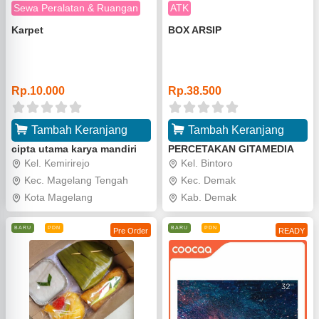
Sewa Peralatan & Ruangan
ATK
Karpet
BOX ARSIP
o
o
Rp.10.000
Rp.38.500
Tambah Keranjang
Tambah Keranjang
cipta utama karya mandiri
PERCETAKAN GITAMEDIA
Kel. Kemirirejo
Kel. Bintoro
Kec. Magelang Tengah
Kec. Demak
Kota Magelang
Kab. Demak
BARU
PDN
BARU
PDN
Pre Order
READY