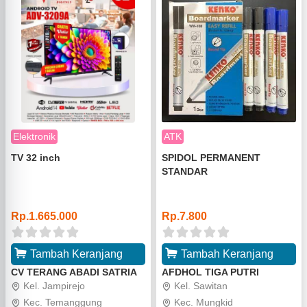
Elektronik
ATK
TV 32 inch
SPIDOL PERMANENT
STANDAR
o
o
Rp.1.665.000
Rp.7.800
Tambah Keranjang
Tambah Keranjang
CV TERANG ABADI SATRIA
AFDHOL TIGA PUTRI
Kel. Jampirejo
Kel. Sawitan
Kec. Temanggung
Kec. Mungkid