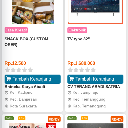
Jasa Kreatif
Elektronik
SNACK BOX (CUSTOM
TV type 32''
ORER)
o
o
Rp.12.500
Rp.1.680.000
Tambah Keranjang
Tambah Keranjang
Bhineka Karya Abadi
CV TERANG ABADI SATRIA
Kel. Kadipiro
Kel. Jampirejo
Kec. Banjarsari
Kec. Temanggung
Kota Surakarta
Kab. Temanggung
BARU
PDN
BARU
PDN
READY
READY