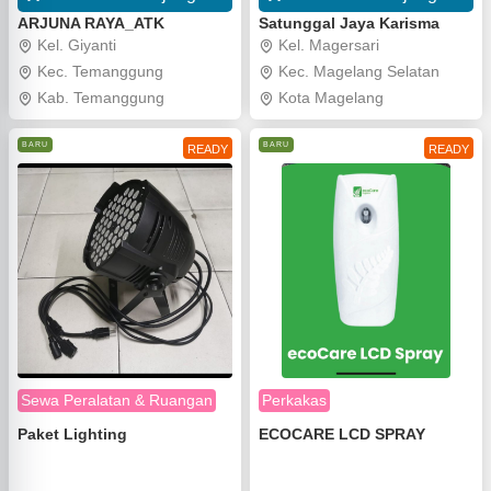
ARJUNA RAYA_ATK
Satunggal Jaya Karisma
Kel. Giyanti
Kel. Magersari
Kec. Temanggung
Kec. Magelang Selatan
Kab. Temanggung
Kota Magelang
BARU
BARU
READY
READY
Sewa Peralatan & Ruangan
Perkakas
Paket Lighting
ECOCARE LCD SPRAY