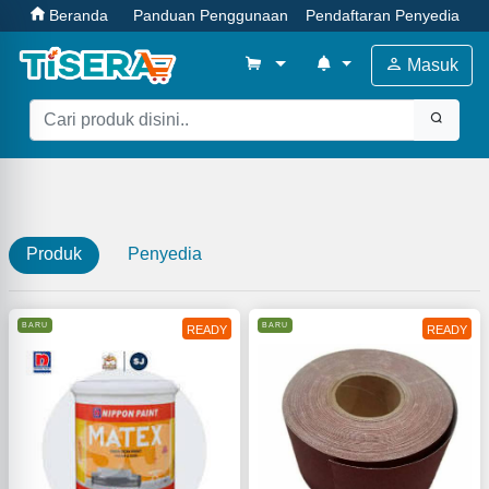
Beranda
Panduan Penggunaan
Pendaftaran Penyedia
Masuk
Produk
Penyedia
BARU
BARU
READY
READY